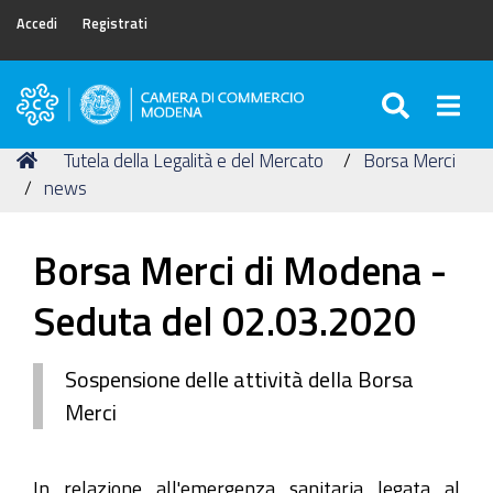
Accedi
Registrati
SEARC
Togg
Camera
di
Tu
Home
Tutela della Legalità e del Mercato
Borsa Merci
Commercio
sei
news
di
qui:
Modena
Borsa Merci di Modena -
Seduta del 02.03.2020
Sospensione delle attività della Borsa
Merci
In relazione all'emergenza sanitaria legata al