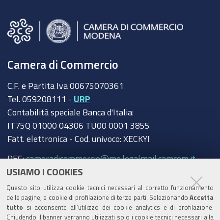
Camera di Commercio
C.F. e Partita Iva 00675070361
Tel. 059208111 -
URP
Contabilità speciale Banca d'Italia:
IT75Q 01000 04306 TU00 0001 3855
Fatt. elettronica - Cod. univoco: XECKYI
PEC:
cameradicommercio@mo.legalmail.camcom.it
USIAMO I COOKIES
Trasparenza
Questo sito utilizza cookie tecnici necessari al corretto funzionamento
Amministrazione trasparente
delle pagine, e cookie di profilazione di terze parti. Selezionando
Accetta
tutto
si acconsente all’utilizzo dei cookie analytics e di profilazione.
Albo Camerale
Chiudendo il banner verranno utilizzati solo i cookie tecnici necessari alla