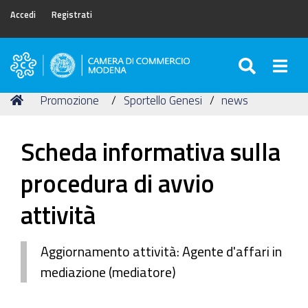
Accedi
Registrati
SEARC
Togg
Camera
di
Tu
Home
Promozione
Sportello Genesi
news
Commercio
sei
di
qui:
Modena
Scheda informativa sulla
procedura di avvio
attività
Aggiornamento attività: Agente d'affari in
mediazione (mediatore)