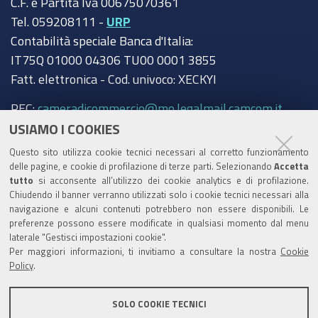
C.F. e Partita Iva 00675070361
Tel. 059208111 -
URP
Contabilità speciale Banca d'Italia:
IT75Q 01000 04306 TU00 0001 3855
Fatt. elettronica - Cod. univoco: XECKYI
PEC:
cameradicommercio@mo.legalmail.camcom.it
USIAMO I COOKIES
Trasparenza
Questo sito utilizza cookie tecnici necessari al corretto funzionamento
Amministrazione trasparente
delle pagine, e cookie di profilazione di terze parti. Selezionando
Accetta
tutto
si acconsente all’utilizzo dei cookie analytics e di profilazione.
Albo Camerale
Chiudendo il banner verranno utilizzati solo i cookie tecnici necessari alla
navigazione e alcuni contenuti potrebbero non essere disponibili. Le
Pubblicità Legale
preferenze possono essere modificate in qualsiasi momento dal menu
laterale "Gestisci impostazioni cookie".
Area riservata Amministratori
Per maggiori informazioni, ti invitiamo a consultare la nostra
Cookie
Policy
.
Accesso riservato agli Amministratori dell'ente
SOLO COOKIE TECNICI