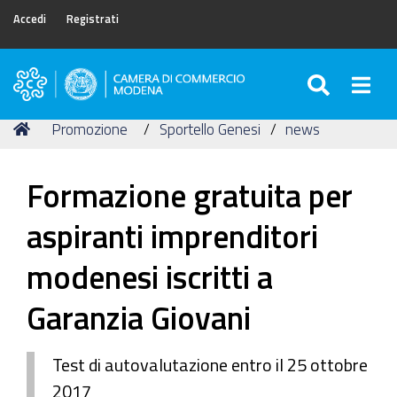
Accedi
Registrati
SEARC
Togg
Camera
di
Tu
Home
Promozione
Sportello Genesi
news
Commercio
sei
di
qui:
Modena
Formazione gratuita per
aspiranti imprenditori
modenesi iscritti a
Garanzia Giovani
Test di autovalutazione entro il 25 ottobre
2017