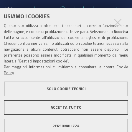
PEC:
cameradicommercio@mo.legalmail.camcom.it
USIAMO I COOKIES
Trasparenza
Questo sito utilizza cookie tecnici necessari al corretto funzionamento
Amministrazione trasparente
delle pagine, e cookie di profilazione di terze parti. Selezionando
Accetta
tutto
si acconsente all’utilizzo dei cookie analytics e di profilazione.
Albo Camerale
Chiudendo il banner verranno utilizzati solo i cookie tecnici necessari alla
navigazione e alcuni contenuti potrebbero non essere disponibili. Le
Pubblicità Legale
preferenze possono essere modificate in qualsiasi momento dal menu
laterale "Gestisci impostazioni cookie".
Area riservata Amministratori
Per maggiori informazioni, ti invitiamo a consultare la nostra
Cookie
Policy
.
Accesso riservato agli Amministratori dell'ente
SOLO COOKIE TECNICI
ACCETTA TUTTO
Informativa generale
Informative privacy
Accessibilità
Note legali
PERSONALIZZA
Informativa estesa sui cookie
Social media policy