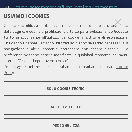
PEC:
cameradicommercio@mo.legalmail.camcom.it
USIAMO I COOKIES
Trasparenza
Questo sito utilizza cookie tecnici necessari al corretto funzionamento
Amministrazione trasparente
delle pagine, e cookie di profilazione di terze parti. Selezionando
Accetta
tutto
si acconsente all’utilizzo dei cookie analytics e di profilazione.
Albo Camerale
Chiudendo il banner verranno utilizzati solo i cookie tecnici necessari alla
navigazione e alcuni contenuti potrebbero non essere disponibili. Le
Pubblicità Legale
preferenze possono essere modificate in qualsiasi momento dal menu
laterale "Gestisci impostazioni cookie".
Area riservata Amministratori
Per maggiori informazioni, ti invitiamo a consultare la nostra
Cookie
Policy
.
Accesso riservato agli Amministratori dell'ente
SOLO COOKIE TECNICI
ACCETTA TUTTO
Informativa generale
Informative privacy
Accessibilità
Note legali
PERSONALIZZA
Informativa estesa sui cookie
Social media policy