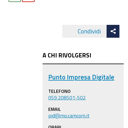
Att
Condividi
Facebo
cond
A CHI RIVOLGERSI
Punto Impresa Digitale
TELEFONO
059 208501-502
EMAIL
pid@mo.camcom.it
ORARI