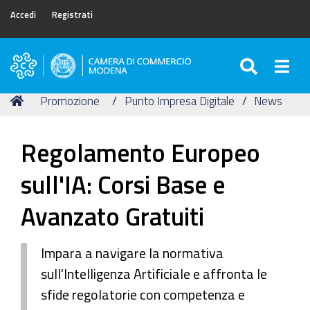
Accedi
Registrati
SEARC
Togg
Camera
di
Tu
Home
Promozione
Punto Impresa Digitale
News
Commercio
sei
di
qui:
Modena
Regolamento Europeo
sull'IA: Corsi Base e
Avanzato Gratuiti
Impara a navigare la normativa
sull'Intelligenza Artificiale e affronta le
sfide regolatorie con competenza e