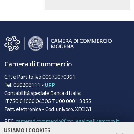
Camera di Commercio
C.F. e Partita Iva 00675070361
Tel. 059208111 -
URP
Contabilità speciale Banca d'Italia:
IT75Q 01000 04306 TU00 0001 3855
Fatt. elettronica - Cod. univoco: XECKYI
PEC:
cameradicommercio@mo.legalmail.camcom.it
USIAMO I COOKIES
Trasparenza