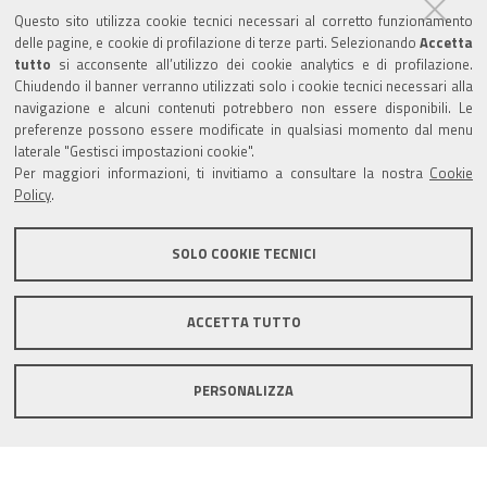
Questo sito utilizza cookie tecnici necessari al corretto funzionamento
Amministrazione trasparente
delle pagine, e cookie di profilazione di terze parti. Selezionando
Accetta
tutto
si acconsente all’utilizzo dei cookie analytics e di profilazione.
Albo Camerale
Chiudendo il banner verranno utilizzati solo i cookie tecnici necessari alla
navigazione e alcuni contenuti potrebbero non essere disponibili. Le
Pubblicità Legale
preferenze possono essere modificate in qualsiasi momento dal menu
laterale "Gestisci impostazioni cookie".
Area riservata Amministratori
Per maggiori informazioni, ti invitiamo a consultare la nostra
Cookie
Policy
.
Accesso riservato agli Amministratori dell'ente
SOLO COOKIE TECNICI
ACCETTA TUTTO
Informativa generale
Informative privacy
Accessibilità
Note legali
PERSONALIZZA
Informativa estesa sui cookie
Social media policy