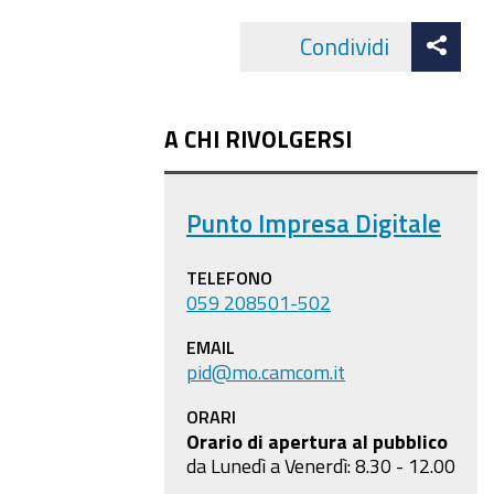
Att
Condividi
Facebo
cond
A CHI RIVOLGERSI
Punto Impresa Digitale
TELEFONO
059 208501-502
EMAIL
pid@mo.camcom.it
ORARI
Orario di apertura al pubblico
da Lunedì a Venerdì: 8.30 - 12.00