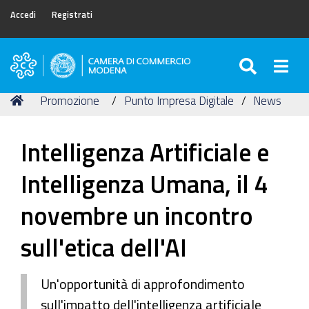
Accedi
Registrati
SEARC
Togg
Camera
di
Tu
Home
Promozione
Punto Impresa Digitale
News
Commercio
sei
di
qui:
Modena
Intelligenza Artificiale e
Intelligenza Umana, il 4
novembre un incontro
sull'etica dell'AI
Un'opportunità di approfondimento
sull'impatto dell'intelligenza artificiale