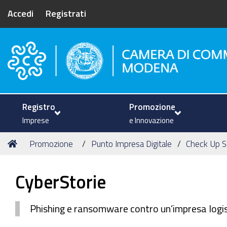
Accedi
Registrati
Camera di Commercio di Mode
Registro
Promozione
Imprese
e Innovazione
Tu
Home
Promozione
Punto Impresa Digitale
Check Up S
sei
qui:
CyberStorie
Phishing e ransomware contro un’impresa logis