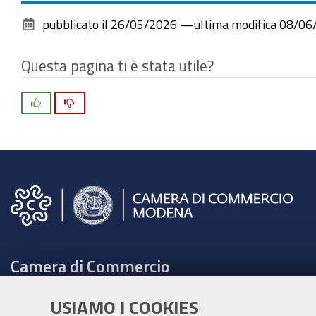
pubblicato il
26/05/2026
—
ultima modifica
08/06
Questa pagina ti è stata utile?
Si
No
Camera di Commercio
C.F. e Partita Iva 00675070361
USIAMO I COOKIES
Tel. 059208111 -
URP