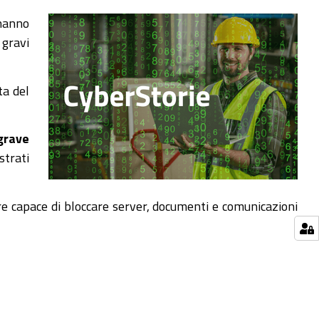
hanno
 gravi
ta del
grave
strati
re capace di bloccare server, documenti e comunicazioni