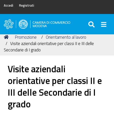
Accedi
Registrati
SEARC
Togg
Camera
di
Tu
Home
Promozione
Orientamento al lavoro
Commercio
sei
Visite aziendali orientative per classi II e III delle
di
qui:
Secondarie di I grado
Modena
Visite aziendali
orientative per classi II e
III delle Secondarie di I
grado