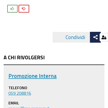
Si
No
Att
Condividi
Facebo
cond
A CHI RIVOLGERSI
Promozione Interna
TELEFONO
059 208816
EMAIL