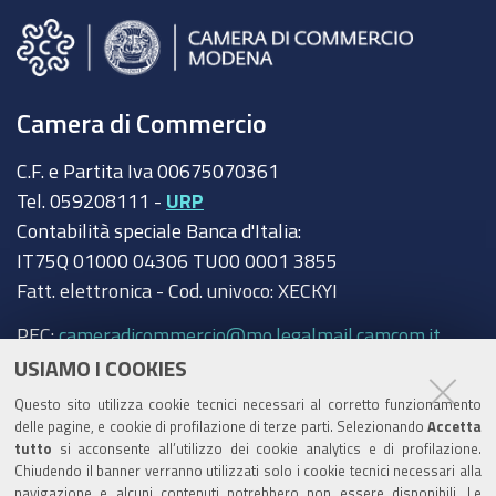
Camera di Commercio
C.F. e Partita Iva 00675070361
Tel. 059208111 -
URP
Contabilità speciale Banca d'Italia:
IT75Q 01000 04306 TU00 0001 3855
Fatt. elettronica - Cod. univoco: XECKYI
PEC:
cameradicommercio@mo.legalmail.camcom.it
USIAMO I COOKIES
Trasparenza
Questo sito utilizza cookie tecnici necessari al corretto funzionamento
Amministrazione trasparente
delle pagine, e cookie di profilazione di terze parti. Selezionando
Accetta
tutto
si acconsente all’utilizzo dei cookie analytics e di profilazione.
Albo Camerale
Chiudendo il banner verranno utilizzati solo i cookie tecnici necessari alla
navigazione e alcuni contenuti potrebbero non essere disponibili. Le