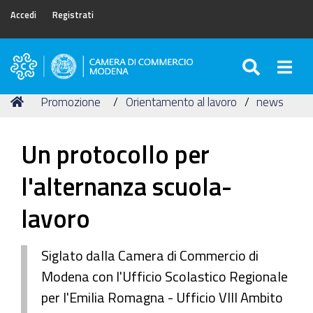
Accedi
Registrati
SEARC
Togg
Camera
di
Tu
Home
Promozione
Orientamento al lavoro
news
Commercio
sei
di
qui:
Modena
Un protocollo per
l'alternanza scuola-
lavoro
Siglato dalla Camera di Commercio di
Modena con l'Ufficio Scolastico Regionale
per l'Emilia Romagna - Ufficio VIII Ambito