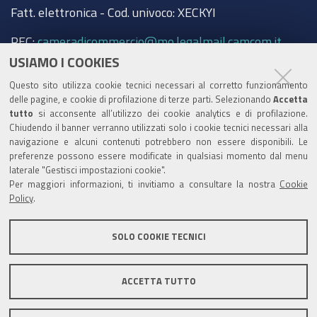
Fatt. elettronica - Cod. univoco: XECKYI
PEC:
cameradicommercio@mo.legalmail.camcom.it
USIAMO I COOKIES
Trasparenza
Questo sito utilizza cookie tecnici necessari al corretto funzionamento
Amministrazione trasparente
delle pagine, e cookie di profilazione di terze parti. Selezionando
Accetta
tutto
si acconsente all’utilizzo dei cookie analytics e di profilazione.
Albo Camerale
Chiudendo il banner verranno utilizzati solo i cookie tecnici necessari alla
navigazione e alcuni contenuti potrebbero non essere disponibili. Le
Pubblicità Legale
preferenze possono essere modificate in qualsiasi momento dal menu
laterale "Gestisci impostazioni cookie".
Area riservata Amministratori
Per maggiori informazioni, ti invitiamo a consultare la nostra
Cookie
Policy
.
Accesso riservato agli Amministratori dell'ente
SOLO COOKIE TECNICI
ACCETTA TUTTO
Informativa generale
Informative privacy
Accessibilità
Note legali