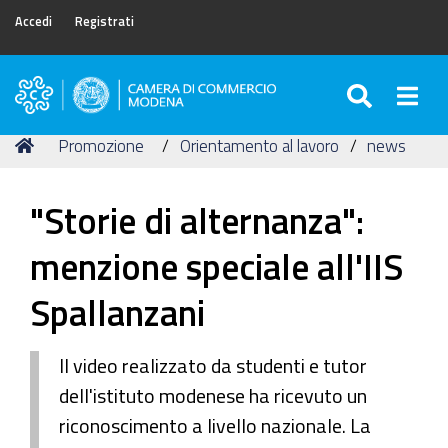
Accedi
Registrati
SEARC
Togg
Camera
di
Tu
Home
Promozione
Orientamento al lavoro
news
Commercio
sei
di
qui:
Modena
"Storie di alternanza":
menzione speciale all'IIS
Spallanzani
Il video realizzato da studenti e tutor
dell'istituto modenese ha ricevuto un
riconoscimento a livello nazionale. La