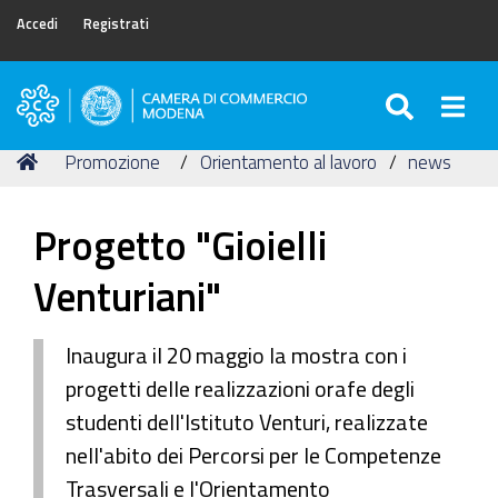
Accedi
Registrati
SEARC
Togg
Camera
di
Tu
Home
Promozione
Orientamento al lavoro
news
Commercio
sei
di
qui:
Modena
Progetto "Gioielli
Venturiani"
Inaugura il 20 maggio la mostra con i
progetti delle realizzazioni orafe degli
studenti dell'Istituto Venturi, realizzate
nell'abito dei Percorsi per le Competenze
Trasversali e l'Orientamento