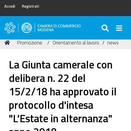
Accedi
Registrati
SEARC
Togg
Camera
di
Tu
Home
Promozione
Orientamento al lavoro
news
Commercio
sei
di
qui:
Modena
La Giunta camerale con
delibera n. 22 del
15/2/18 ha approvato il
protocollo d'intesa
"L'Estate in alternanza"