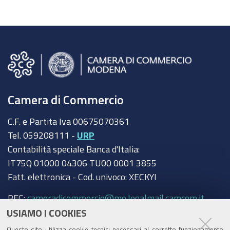
Camera di Commercio
C.F. e Partita Iva 00675070361
Tel. 059208111 -
URP
Contabilità speciale Banca d'Italia:
IT75Q 01000 04306 TU00 0001 3855
Fatt. elettronica - Cod. univoco: XECKYI
PEC:
cameradicommercio@mo.legalmail.camcom.it
USIAMO I COOKIES
Trasparenza
Questo sito utilizza cookie tecnici necessari al corretto funzionamento