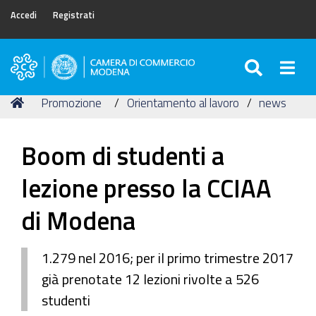
Accedi
Registrati
SEARC
Togg
Camera
di
Tu
Home
Promozione
Orientamento al lavoro
news
Commercio
sei
di
qui:
Modena
Boom di studenti a
lezione presso la CCIAA
di Modena
1.279 nel 2016; per il primo trimestre 2017
già prenotate 12 lezioni rivolte a 526
studenti