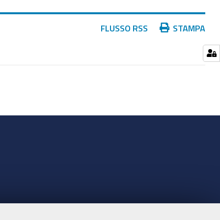
Azioni
FLUSSO RSS
STAMPA
sul
documento
nte