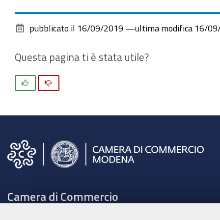
pubblicato il
16/09/2019
—
ultima modifica
16/09
Questa pagina ti è stata utile?
Si
No
Camera di Commercio
C.F. e Partita Iva 00675070361