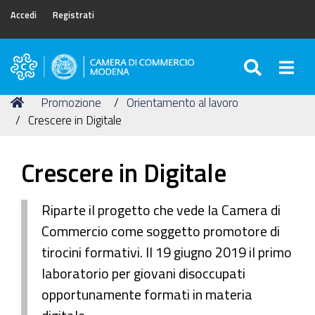
Accedi
Registrati
SEARC
Togg
Camera
di
Tu
Home
Promozione
Orientamento al lavoro
Commercio
sei
Crescere in Digitale
di
qui:
Modena
Crescere in Digitale
Riparte il progetto che vede la Camera di
Commercio come soggetto promotore di
tirocini formativi. Il 19 giugno 2019 il primo
laboratorio per giovani disoccupati
opportunamente formati in materia