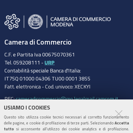
Camera di Commercio
C.F. e Partita Iva 00675070361
Tel. 059208111 -
URP
Contabilità speciale Banca d'Italia:
IT75Q 01000 04306 TU00 0001 3855
Fatt. elettronica - Cod. univoco: XECKYI
PEC:
cameradicommercio@mo.legalmail.camcom.it
USIAMO I COOKIES
Trasparenza
Questo sito utilizza cookie tecnici necessari al corretto funzionamento
Amministrazione trasparente
delle pagine, e cookie di profilazione di terze parti. Selezionando
Accetta
tutto
si acconsente all’utilizzo dei cookie analytics e di profilazione.