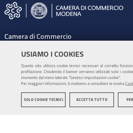
Camera di Commercio
C.F. e Partita Iva 00675070361
USIAMO I COOKIES
Tel. 059208111 -
URP
Contabilità speciale Banca d'Italia:
Questo sito utilizza cookie tecnici necessari al corretto funzio
profilazione. Chiudendo il banner verranno utilizzati solo i cook
IT75Q 01000 04306 TU00 0001 3855
momento dal menu laterale "Gestisci impostazioni cookie".
Fatt. elettronica - Cod. univoco: XECKYI
Per maggiori informazioni, ti invitiamo a consultare la nostra
Cook
PEC:
cameradicommercio@mo.legalmail.camcom.it
SOLO COOKIE TECNICI
ACCETTA TUTTO
PE
Informativa generale
Informative privacy
Accessibil