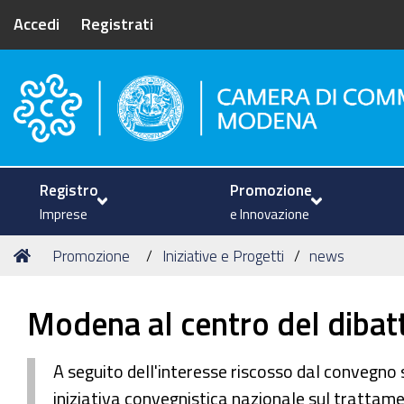
Accedi
Registrati
Camera di Commercio di Mode
Registro
Promozione
Imprese
e Innovazione
Tu
Home
Promozione
Iniziative e Progetti
news
sei
qui:
Modena al centro del dibatti
A seguito dell'interesse riscosso dal convegn
iniziativa convegnistica nazionale sul trattamen