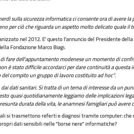
erdì sulla sicurezza informatica ci consente ora di avere la po
no per ciò che riguarda un aspetto molto delicato quale il tr
ganizzato nel 2012. E' questo l'annuncio del Presidente del
 della Fondazione Marco Biagi.
eri di fare dell'appuntamento modenese un momento di conf
n è stato difficile accordarci per dare continuità a questa in
o del compito un gruppo di lavoro costituito ad hoc"
.
i dati sanitari. Si tratta di un tema di interesse da un pun
 resto quasi quotidianamente leggiamo delle implicazioni legat
 presunta durata della vita, le anamnesi famigliari può avere
ali si trasmettono referti e diagnosi tramite computer: ch
propri dati sensibili nelle "borse nere" informatiche?