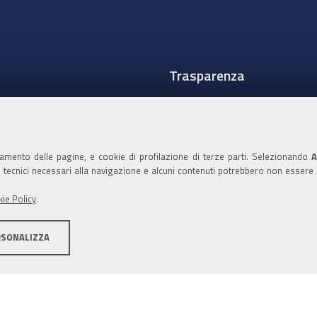
Trasparenza
Amministrazione traspare
Albo Camerale
namento delle pagine, e cookie di profilazione di terze parti. Selezionando
A
Pubblicità Legale
ie tecnici necessari alla navigazione e alcuni contenuti potrebbero non essere
Area riservata Amminist
ie Policy
.
Accesso riservato agli Ammi
RSONALIZZA
ità
Note legali
Informativa estesa sui cookie
Social