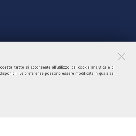
nte
ccetta tutto
si acconsente all’utilizzo dei cookie analytics e di
 disponibili. Le preferenze possono essere modificate in qualsiasi
ratori
nistratori dell'ente
 media policy