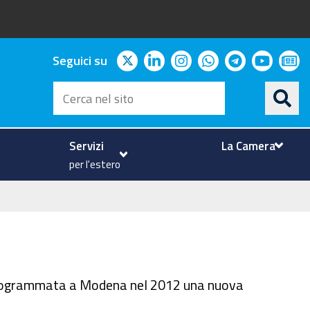
twitter
linkedin
instagram
whatsapp
telegram
youtu
ne
Seguici su
Cerca
nel
sito
Servizi
La Camera
per l'estero
, programmata a Modena nel 2012 una nuova