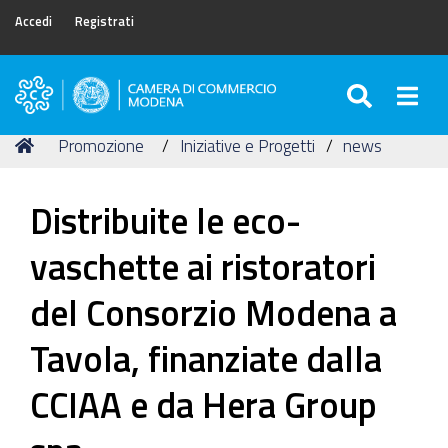
Accedi
Registrati
SEARC
Togg
Camera
di
Tu
Home
Promozione
Iniziative e Progetti
news
Commercio
sei
di
qui:
Modena
Distribuite le eco-
vaschette ai ristoratori
del Consorzio Modena a
Tavola, finanziate dalla
CCIAA e da Hera Group