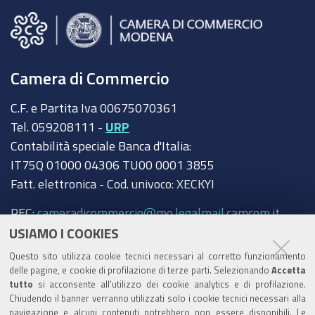
Camera di Commercio
C.F. e Partita Iva 00675070361
Tel. 059208111 -
URP
Contabilità speciale Banca d'Italia:
IT75Q 01000 04306 TU00 0001 3855
Fatt. elettronica - Cod. univoco: XECKYI
PEC:
cameradicommercio@mo.legalmail.camcom.it
USIAMO I COOKIES
Trasparenza
Questo sito utilizza cookie tecnici necessari al corretto funzionamento
Amministrazione trasparente
delle pagine, e cookie di profilazione di terze parti. Selezionando
Accetta
tutto
si acconsente all’utilizzo dei cookie analytics e di profilazione.
Albo Camerale
Chiudendo il banner verranno utilizzati solo i cookie tecnici necessari alla
navigazione e alcuni contenuti potrebbero non essere disponibili. Le