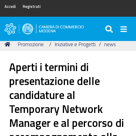
Accedi
Registrati
SEARC
Togg
Camera
di
Tu
Home
Promozione
Iniziative e Progetti
news
Commercio
sei
di
qui:
Modena
Aperti i termini di
presentazione delle
candidature al
Temporary Network
Manager e al percorso di