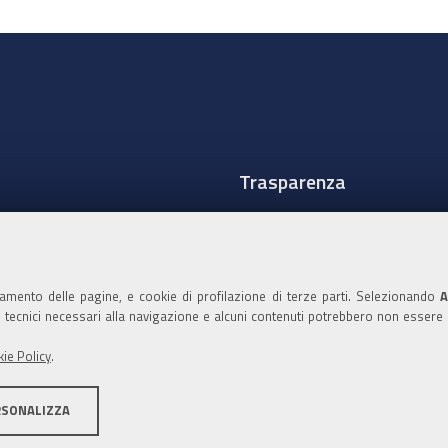
Trasparenza
Amministrazione traspare
Albo Camerale
namento delle pagine, e cookie di profilazione di terze parti. Selezionando
A
Pubblicità Legale
ie tecnici necessari alla navigazione e alcuni contenuti potrebbero non essere
Area riservata Amminist
ie Policy
.
Accesso riservato agli Ammi
RSONALIZZA