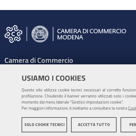
Camera di Commercio
C.F. e Partita Iva 00675070361
USIAMO I COOKIES
Tel. 059208111 -
URP
Contabilità speciale Banca d'Italia:
Questo sito utilizza cookie tecnici necessari al corretto funzio
profilazione. Chiudendo il banner verranno utilizzati solo i cook
IT75Q 01000 04306 TU00 0001 3855
momento dal menu laterale "Gestisci impostazioni cookie".
Fatt. elettronica - Cod. univoco: XECKYI
Per maggiori informazioni, ti invitiamo a consultare la nostra
Cook
PEC:
cameradicommercio@mo.legalmail.camcom.it
SOLO COOKIE TECNICI
ACCETTA TUTTO
PE