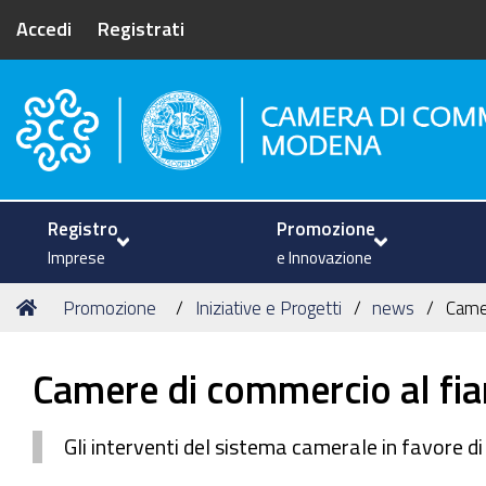
Accedi
Registrati
Camera di Commercio di Mode
Registro
Promozione
Imprese
e Innovazione
Tu
Home
Promozione
Iniziative e Progetti
news
Camer
sei
qui:
Camere di commercio al fian
Gli interventi del sistema camerale in favore di