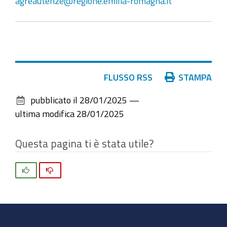
agreautenze@regione.emilia-romagna.it
Azioni
FLUSSO RSS
STAMPA
sul
pubblicato il
28/01/2025
—
documento
ultima modifica
28/01/2025
Questa pagina ti è stata utile?
Si
No