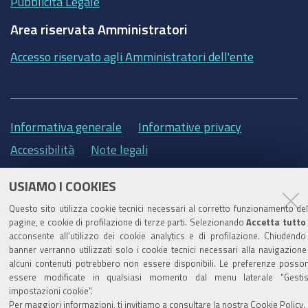
Pubblicità Legale
Area riservata Amministratori
Accesso riservato agli Amministratori dell'ente
Informativa generale
Informative privacy
Accessibilità
Note legali
Informativa estesa sui cookie
Social media policy
USIAMO I COOKIES
Questo sito utilizza cookie tecnici necessari al corretto funzionamento del
pagine, e cookie di profilazione di terze parti. Selezionando
Accetta tutto
acconsente all’utilizzo dei cookie analytics e di profilazione. Chiudendo 
banner verranno utilizzati solo i cookie tecnici necessari alla navigazione
alcuni contenuti potrebbero non essere disponibili. Le preferenze posso
essere modificate in qualsiasi momento dal menu laterale "Gestis
impostazioni cookie".
Per maggiori informazioni, ti invitiamo a consultare la nostra
Cookie Policy
.