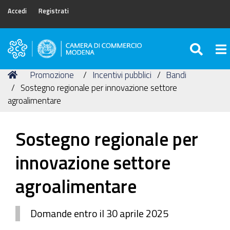
Accedi
Registrati
SEA
To
Camera
di
Tu
Home
Promozione
Incentivi pubblici
Bandi
Commercio
sei
Sostegno regionale per innovazione settore
di
qui:
agroalimentare
Modena
Sostegno regionale per
innovazione settore
agroalimentare
Domande entro il 30 aprile 2025