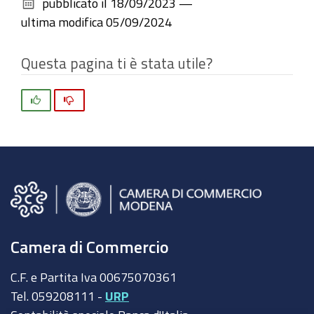
pubblicato il
18/09/2023
—
documento
ultima modifica
05/09/2024
Questa pagina ti è stata utile?
Si
No
Camera di Commercio
C.F. e Partita Iva 00675070361
Tel. 059208111 -
URP