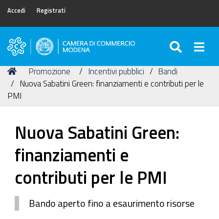
Accedi
Registrati
SEARC
Togg
Camera
di
Tu
Home
Promozione
Incentivi pubblici
Bandi
Commercio
sei
Nuova Sabatini Green: finanziamenti e contributi per le
di
qui:
PMI
Modena
Nuova Sabatini Green:
finanziamenti e
contributi per le PMI
Bando aperto fino a esaurimento risorse