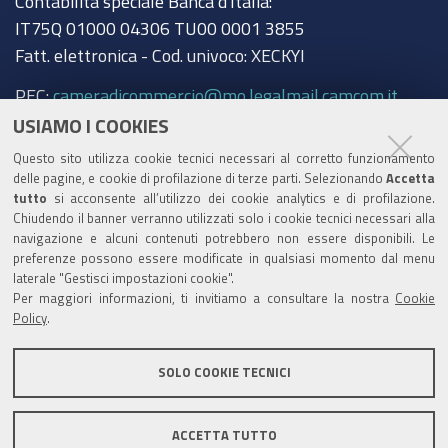
Contabilità speciale Banca d'Italia:
IT75Q 01000 04306 TU00 0001 3855
Fatt. elettronica - Cod. univoco: XECKYI
PEC:
cameradicommercio@mo.legalmail.camcom.it
USIAMO I COOKIES
Trasparenza
Questo sito utilizza cookie tecnici necessari al corretto funzionamento
Amministrazione trasparente
delle pagine, e cookie di profilazione di terze parti. Selezionando
Accetta
tutto
si acconsente all’utilizzo dei cookie analytics e di profilazione.
Albo Camerale
Chiudendo il banner verranno utilizzati solo i cookie tecnici necessari alla
navigazione e alcuni contenuti potrebbero non essere disponibili. Le
Pubblicità Legale
preferenze possono essere modificate in qualsiasi momento dal menu
laterale "Gestisci impostazioni cookie".
Area riservata Amministratori
Per maggiori informazioni, ti invitiamo a consultare la nostra
Cookie
Policy
.
Accesso riservato agli Amministratori dell'ente
SOLO COOKIE TECNICI
ACCETTA TUTTO
Informativa generale
Informative privacy