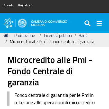
Accedi
Registrati
SEARC
Togg
Camera
di
Tu
Home
Promozione
Incentivi pubblici
Bandi
Commercio
sei
Microcredito alle Pmi - Fondo Centrale di garanzia
di
qui:
Modena
Microcredito alle Pmi -
Fondo Centrale di
garanzia
Fondo centrale di garanzia per le Pmi in
relazione alle operazioni di microcredito