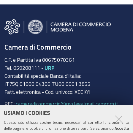
Camera di Commercio
C.F. e Partita Iva 00675070361
Tel. 059208111 -
URP
Contabilità speciale Banca d'Italia:
IT75Q 01000 04306 TU00 0001 3855
Fatt. elettronica - Cod. univoco: XECKYI
PEC:
cameradicommercio@mo.legalmail.camcom.it
USIAMO I COOKIES
Trasparenza
Questo sito utilizza cookie tecnici necessari al corretto funzionamento
Amministrazione trasparente
delle pagine, e cookie di profilazione di terze parti. Selezionando
Accetta