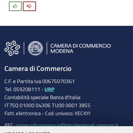
Si
No
Camera di Commercio
C.F. e Partita Iva 00675070361
Tel. 059208111 -
URP
Contabilità speciale Banca d'Italia:
IT75Q 01000 04306 TU00 0001 3855
Fatt. elettronica - Cod. univoco: XECKYI
PEC:
cameradicommercio@mo.legalmail.camcom.it