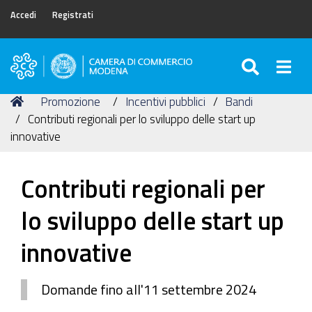
Accedi
Registrati
SEARC
Togg
Camera
di
Tu
Home
Promozione
Incentivi pubblici
Bandi
Commercio
sei
Contributi regionali per lo sviluppo delle start up
di
qui:
innovative
Modena
Contributi regionali per
lo sviluppo delle start up
innovative
Domande fino all'11 settembre 2024