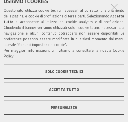
USIAMO I COOKIES
Trasparenza
Questo sito utilizza cookie tecnici necessari al corretto funzionamento
Amministrazione trasparente
delle pagine, e cookie di profilazione di terze parti. Selezionando
Accetta
tutto
si acconsente all’utilizzo dei cookie analytics e di profilazione.
Albo Camerale
Chiudendo il banner verranno utilizzati solo i cookie tecnici necessari alla
navigazione e alcuni contenuti potrebbero non essere disponibili. Le
Pubblicità Legale
preferenze possono essere modificate in qualsiasi momento dal menu
laterale "Gestisci impostazioni cookie".
Area riservata Amministratori
Per maggiori informazioni, ti invitiamo a consultare la nostra
Cookie
Policy
.
Accesso riservato agli Amministratori dell'ente
SOLO COOKIE TECNICI
ACCETTA TUTTO
Informativa generale
Informative privacy
Accessibilità
Note legali
PERSONALIZZA
Informativa estesa sui cookie
Social media policy