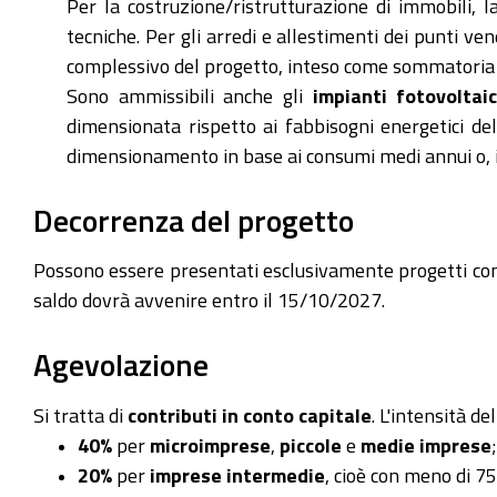
Per la costruzione/ristrutturazione di immobili, 
tecniche. Per gli arredi e allestimenti dei punti v
complessivo del progetto, inteso come sommatoria deg
Sono ammissibili anche gli
impianti fotovoltaic
dimensionata rispetto ai fabbisogni energetici del
dimensionamento in base ai consumi medi annui o, in
Decorrenza del progetto
Possono essere presentati esclusivamente progetti con
saldo dovrà avvenire entro il 15/10/2027.
Agevolazione
Si tratta di
contributi in conto capitale
. L'intensità d
40%
per
microimprese
,
piccole
e
medie imprese
;
20%
per
imprese intermedie
, cioè con meno di 7