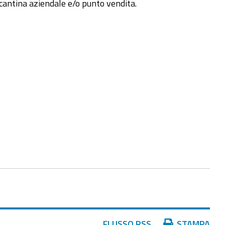
antina aziendale e/o punto vendita.
Azioni
FLUSSO RSS
STAMPA