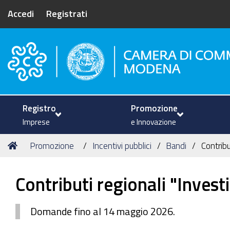
Accedi
Registrati
Camera di Commercio di Mode
Registro
Promozione
Imprese
e Innovazione
Tu
Home
Promozione
Incentivi pubblici
Bandi
Contribu
sei
qui:
Contributi regionali "Invest
Domande fino al 14 maggio 2026.