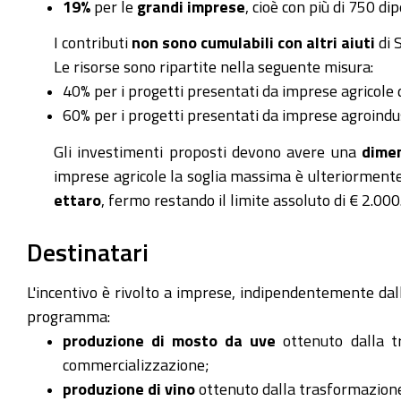
19%
per le
grandi imprese
, cioè con più di 750 d
I contributi
non sono cumulabili con altri aiuti
di S
Le risorse sono ripartite nella seguente misura:
40% per i progetti presentati da imprese agricole 
60% per i progetti presentati da imprese agroindus
Gli investimenti proposti devono avere una
dimen
imprese agricole la soglia massima è ulteriormente
ettaro
, fermo restando il limite assoluto di € 2.00
Destinatari
L'incentivo è rivolto a imprese, indipendentemente dal
programma:
produzione di mosto da uve
ottenuto dalla tr
commercializzazione;
produzione di vino
ottenuto dalla trasformazione d