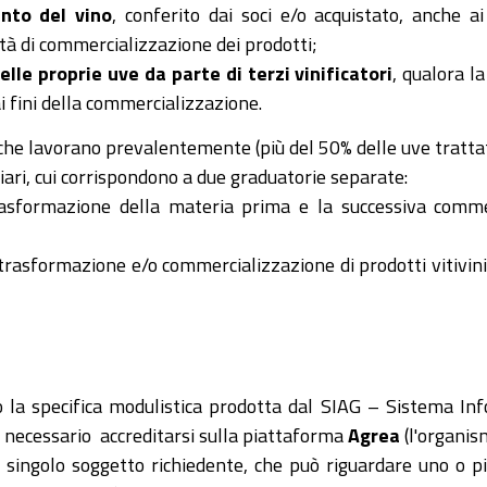
nto del vino
, conferito dai soci e/o acquistato, anche a
ità di commercializzazione dei prodotti;
lle proprie uve da parte di terzi vinificatori
, qualora l
i fini della commercializzazione.
o che lavorano prevalentemente (più del 50% delle uve trattat
iari, cui corrispondono a due graduatorie separate:
asformazione della materia prima e la successiva commer
 trasformazione e/o commercializzazione di prodotti vitivini
la specifica modulistica prodotta dal SIAG – Sistema In
 necessario accreditarsi sulla piattaforma
Agrea
(l'organis
ngolo soggetto richiedente, che può riguardare uno o più 