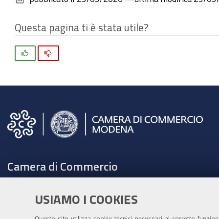
Questa pagina ti è stata utile?
Si
No
Camera di Commercio
C.F. e Partita Iva 00675070361
USIAMO I COOKIES
Tel. 059208111 -
URP
Contabilità speciale Banca d'Italia:
Questo sito utilizza cookie tecnici necessari al corretto funzio