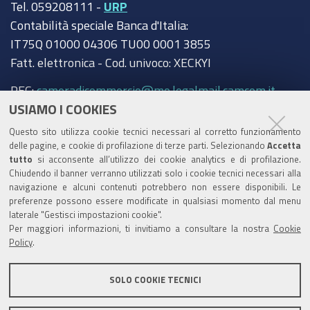
Tel. 059208111 -
URP
Contabilità speciale Banca d'Italia:
IT75Q 01000 04306 TU00 0001 3855
Fatt. elettronica - Cod. univoco: XECKYI
PEC:
cameradicommercio@mo.legalmail.camcom.it
USIAMO I COOKIES
Trasparenza
Questo sito utilizza cookie tecnici necessari al corretto funzionamento
Amministrazione trasparente
delle pagine, e cookie di profilazione di terze parti. Selezionando
Accetta
tutto
si acconsente all’utilizzo dei cookie analytics e di profilazione.
Albo Camerale
Chiudendo il banner verranno utilizzati solo i cookie tecnici necessari alla
navigazione e alcuni contenuti potrebbero non essere disponibili. Le
Pubblicità Legale
preferenze possono essere modificate in qualsiasi momento dal menu
laterale "Gestisci impostazioni cookie".
Area riservata Amministratori
Per maggiori informazioni, ti invitiamo a consultare la nostra
Cookie
Policy
.
Accesso riservato agli Amministratori dell'ente
SOLO COOKIE TECNICI