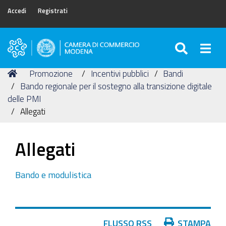
Accedi
Registrati
SEARC
Togg
Camera
di
Tu
Home
Promozione
Incentivi pubblici
Bandi
Commercio
sei
Bando regionale per il sostegno alla transizione digitale
di
qui:
delle PMI
Modena
Allegati
Allegati
Bando e modulistica
Azioni
FLUSSO RSS
STAMPA