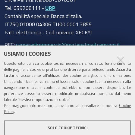
Tel. 059208111 -
URP
Contabilità speciale Banca d'Italia:
IT75Q 01000 04306 TU00 0001 3855
Fatt. elettronica - Cod. univoco: XECKYI
PEC:
cameradicommercio@mo.legalmail.camcom.it
USIAMO I COOKIES
Trasparenza
Questo sito utilizza cookie tecnici necessari al corretto funzionamento
Amministrazione trasparente
delle pagine, e cookie di profilazione di terze parti. Selezionando
Accetta
tutto
si acconsente all’utilizzo dei cookie analytics e di profilazione.
Albo Camerale
Chiudendo il banner verranno utilizzati solo i cookie tecnici necessari alla
navigazione e alcuni contenuti potrebbero non essere disponibili. Le
Pubblicità Legale
preferenze possono essere modificate in qualsiasi momento dal menu
laterale "Gestisci impostazioni cookie".
Area riservata Amministratori
Per maggiori informazioni, ti invitiamo a consultare la nostra
Cookie
Policy
.
Accesso riservato agli Amministratori dell'ente
SOLO COOKIE TECNICI