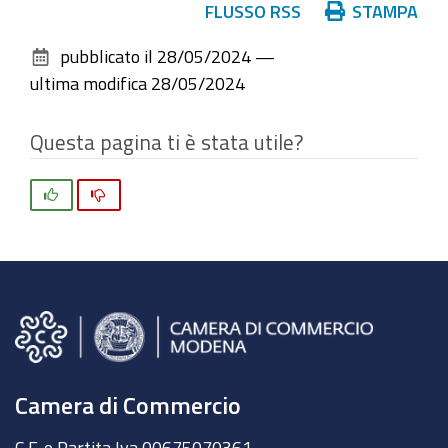
Azioni
FLUSSO RSS
STAMPA
sul
pubblicato il
28/05/2024
—
documento
ultima modifica
28/05/2024
Questa pagina ti è stata utile?
Si
No
Camera di Commercio
C.F. e Partita Iva 00675070361