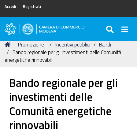
Accedi
Registrati
SEARC
Togg
Camera
di
Tu
Home
Promozione
Incentivi pubblici
Bandi
Commercio
sei
Bando regionale per gli investimenti delle Comunità
di
qui:
energetiche rinnovabili
Modena
Bando regionale per gli
investimenti delle
Comunità energetiche
rinnovabili