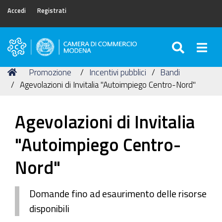
Accedi
Registrati
SEARC
Togg
Camera
di
Tu
Home
Promozione
Incentivi pubblici
Bandi
Commercio
sei
Agevolazioni di Invitalia "Autoimpiego Centro-Nord"
di
qui:
Modena
Agevolazioni di Invitalia
"Autoimpiego Centro-
Nord"
Domande fino ad esaurimento delle risorse
disponibili