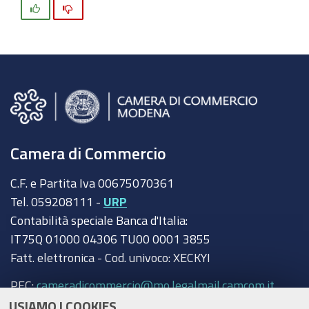
Si
No
Camera di Commercio
C.F. e Partita Iva 00675070361
Tel. 059208111 -
URP
Contabilità speciale Banca d'Italia:
IT75Q 01000 04306 TU00 0001 3855
Fatt. elettronica - Cod. univoco: XECKYI
PEC:
cameradicommercio@mo.legalmail.camcom.it
USIAMO I COOKIES