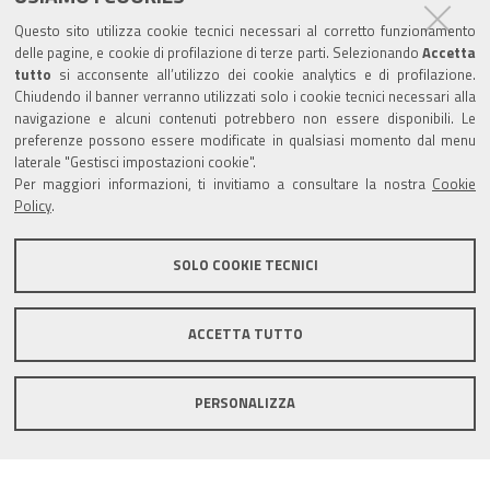
Trasparenza
Questo sito utilizza cookie tecnici necessari al corretto funzionamento
Amministrazione trasparente
delle pagine, e cookie di profilazione di terze parti. Selezionando
Accetta
tutto
si acconsente all’utilizzo dei cookie analytics e di profilazione.
Albo Camerale
Chiudendo il banner verranno utilizzati solo i cookie tecnici necessari alla
navigazione e alcuni contenuti potrebbero non essere disponibili. Le
Pubblicità Legale
preferenze possono essere modificate in qualsiasi momento dal menu
laterale "Gestisci impostazioni cookie".
Area riservata Amministratori
Per maggiori informazioni, ti invitiamo a consultare la nostra
Cookie
Policy
.
Accesso riservato agli Amministratori dell'ente
SOLO COOKIE TECNICI
ACCETTA TUTTO
Informativa generale
Informative privacy
Accessibilità
Note legali
PERSONALIZZA
Informativa estesa sui cookie
Social media policy