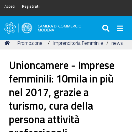
Accedi
Registrati
SEARC
Togg
Camera
di
Tu
Home
Promozione
Imprenditoria Femminile
news
Commercio
sei
di
qui:
Modena
Unioncamere - Imprese
femminili: 10mila in più
nel 2017, grazie a
turismo, cura della
persona attività