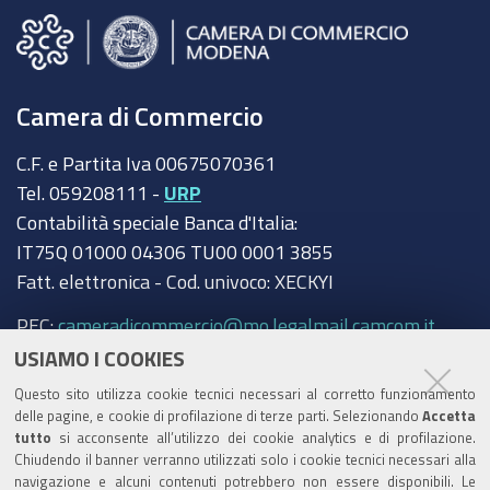
Camera di Commercio
C.F. e Partita Iva 00675070361
Tel. 059208111 -
URP
Contabilità speciale Banca d'Italia:
IT75Q 01000 04306 TU00 0001 3855
Fatt. elettronica - Cod. univoco: XECKYI
PEC:
cameradicommercio@mo.legalmail.camcom.it
USIAMO I COOKIES
Trasparenza
Questo sito utilizza cookie tecnici necessari al corretto funzionamento
Amministrazione trasparente
delle pagine, e cookie di profilazione di terze parti. Selezionando
Accetta
tutto
si acconsente all’utilizzo dei cookie analytics e di profilazione.
Albo Camerale
Chiudendo il banner verranno utilizzati solo i cookie tecnici necessari alla
navigazione e alcuni contenuti potrebbero non essere disponibili. Le