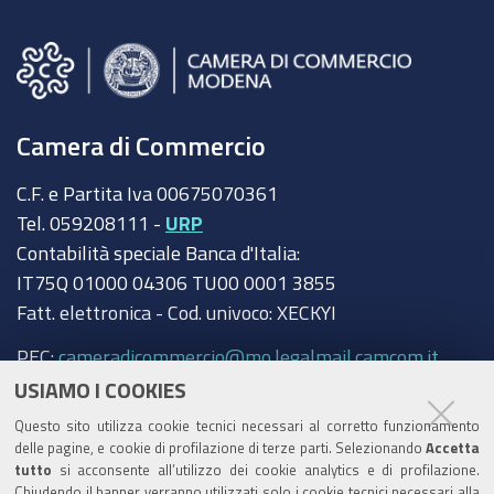
Camera di Commercio
C.F. e Partita Iva 00675070361
Tel. 059208111 -
URP
Contabilità speciale Banca d'Italia:
IT75Q 01000 04306 TU00 0001 3855
Fatt. elettronica - Cod. univoco: XECKYI
PEC:
cameradicommercio@mo.legalmail.camcom.it
USIAMO I COOKIES
Trasparenza
Questo sito utilizza cookie tecnici necessari al corretto funzionamento
Amministrazione trasparente
delle pagine, e cookie di profilazione di terze parti. Selezionando
Accetta
tutto
si acconsente all’utilizzo dei cookie analytics e di profilazione.
Albo Camerale
Chiudendo il banner verranno utilizzati solo i cookie tecnici necessari alla