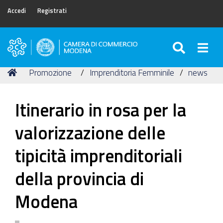
Accedi
Registrati
SEARC
Togg
Camera
di
Tu
Home
Promozione
Imprenditoria Femminile
news
Commercio
sei
di
qui:
Modena
Itinerario in rosa per la
valorizzazione delle
tipicità imprenditoriali
della provincia di
Modena