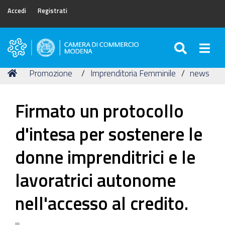
Accedi
Registrati
SEARC
Togg
Camera
di
Tu
Home
Promozione
Imprenditoria Femminile
news
Commercio
sei
di
qui:
Modena
Firmato un protocollo
d'intesa per sostenere le
donne imprenditrici e le
lavoratrici autonome
nell'accesso al credito.