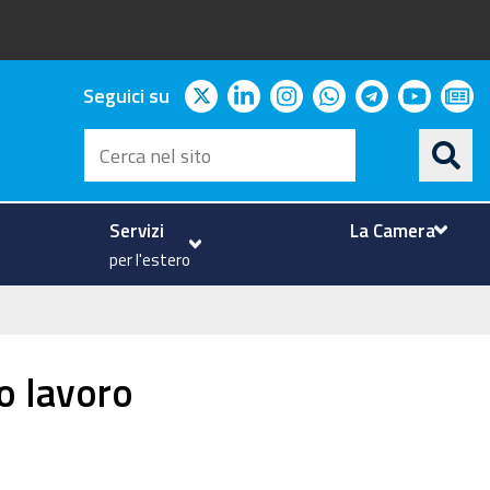
twitter
linkedin
instagram
whatsapp
telegram
youtu
ne
Seguici su
Cerca
nel
sito
Servizi
La Camera
per l'estero
to lavoro