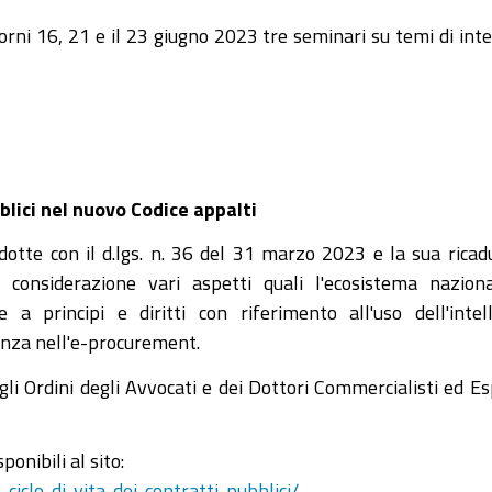
rni 16, 21 e il 23 giugno 2023 tre seminari su temi di int
bblici nel nuovo Codice appalti
odotte con il d.lgs. n. 36 del 31 marzo 2023 e la sua ricad
 considerazione vari aspetti quali l'ecosistema nazion
e a principi e diritti con riferimento all'uso dell'inte
enza nell'e-procurement.
li Ordini degli Avvocati e dei Dottori Commercialisti ed E
onibili al sito:
ciclo-di-vita-dei-contratti-pubblici/