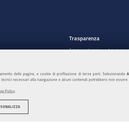
Trasparenza
Amministrazione traspare
Albo Camerale
Pubblicità Legale
namento delle pagine, e cookie di profilazione di terze parti. Selezionando
A
ie tecnici necessari alla navigazione e alcuni contenuti potrebbero non essere
Area riservata Amminist
ie Policy
.
Accesso riservato agli Ammi
RSONALIZZA