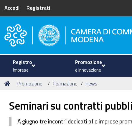
Accedi
Registrati
Camera di Commercio di Mode
Registro
Promozione
Imprese
e Innovazione
Tu
Home
Promozione
Formazione
news
sei
qui:
Seminari su contratti pubbli
A giugno tre incontri dedicati alle imprese pr