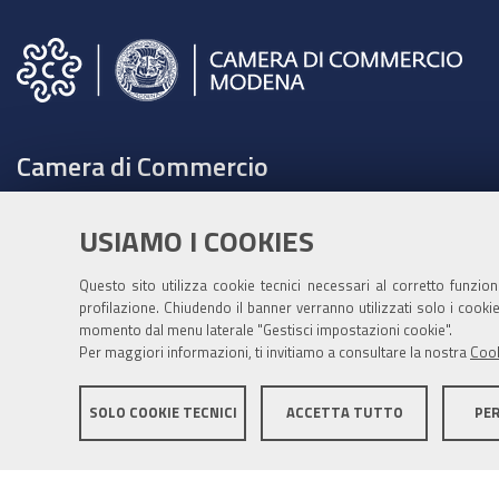
Camera di Commercio
C.F. e Partita Iva 00675070361
USIAMO I COOKIES
Tel. 059208111 -
URP
Contabilità speciale Banca d'Italia:
Questo sito utilizza cookie tecnici necessari al corretto funzio
IT75Q 01000 04306 TU00 0001 3855
profilazione. Chiudendo il banner verranno utilizzati solo i cook
momento dal menu laterale "Gestisci impostazioni cookie".
Fatt. elettronica - Cod. univoco: XECKYI
Per maggiori informazioni, ti invitiamo a consultare la nostra
Cook
PEC:
cameradicommercio@mo.legalmail.camcom.it
SOLO COOKIE TECNICI
ACCETTA TUTTO
PE