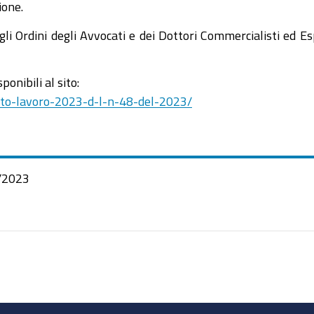
ione.
li Ordini degli Avvocati e dei Dottori Commercialisti ed E
onibili al sito:
reto-lavoro-2023-d-l-n-48-del-2023/
/2023