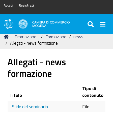
Accedi
Registrati
SEARC
Togg
Camera
di
Tu
Home
Promozione
Formazione
news
Commercio
sei
Allegati - news formazione
di
qui:
Modena
Allegati - news
formazione
Tipo di
Titolo
contenuto
Slide del seminario
File