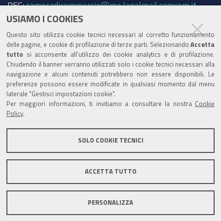
PEC:
cameradicommercio@mo.legalmail.camcom.it
USIAMO I COOKIES
Trasparenza
Questo sito utilizza cookie tecnici necessari al corretto funzionamento
Amministrazione trasparente
delle pagine, e cookie di profilazione di terze parti. Selezionando
Accetta
tutto
si acconsente all’utilizzo dei cookie analytics e di profilazione.
Albo Camerale
Chiudendo il banner verranno utilizzati solo i cookie tecnici necessari alla
navigazione e alcuni contenuti potrebbero non essere disponibili. Le
Pubblicità Legale
preferenze possono essere modificate in qualsiasi momento dal menu
laterale "Gestisci impostazioni cookie".
Area riservata Amministratori
Per maggiori informazioni, ti invitiamo a consultare la nostra
Cookie
Policy
.
Accesso riservato agli Amministratori dell'ente
SOLO COOKIE TECNICI
ACCETTA TUTTO
Informativa generale
Informative privacy
Accessibilità
Note legali
PERSONALIZZA
Informativa estesa sui cookie
Social media policy