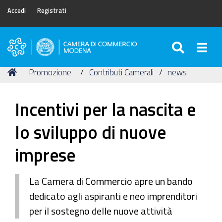
Accedi
Registrati
SEARC
Togg
Camera
di
Tu
Home
Promozione
Contributi Camerali
news
Commercio
sei
di
qui:
Modena
Incentivi per la nascita e
lo sviluppo di nuove
imprese
La Camera di Commercio apre un bando
dedicato agli aspiranti e neo imprenditori
per il sostegno delle nuove attività