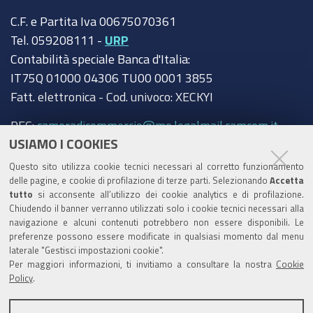
C.F. e Partita Iva 00675070361
Tel. 059208111 -
URP
Contabilità speciale Banca d'Italia:
IT75Q 01000 04306 TU00 0001 3855
Fatt. elettronica - Cod. univoco: XECKYI
PEC:
cameradicommercio@mo.legalmail.camcom.it
USIAMO I COOKIES
Trasparenza
Questo sito utilizza cookie tecnici necessari al corretto funzionamento
Amministrazione trasparente
delle pagine, e cookie di profilazione di terze parti. Selezionando
Accetta
tutto
si acconsente all’utilizzo dei cookie analytics e di profilazione.
Albo Camerale
Chiudendo il banner verranno utilizzati solo i cookie tecnici necessari alla
navigazione e alcuni contenuti potrebbero non essere disponibili. Le
Pubblicità Legale
preferenze possono essere modificate in qualsiasi momento dal menu
laterale "Gestisci impostazioni cookie".
Area riservata Amministratori
Per maggiori informazioni, ti invitiamo a consultare la nostra
Cookie
Policy
.
Accesso riservato agli Amministratori dell'ente