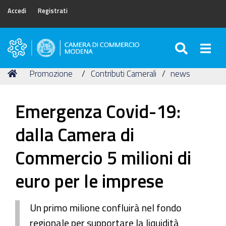
Accedi
Registrati
SEARC
Togg
Camera
di
Tu
Home
Promozione
Contributi Camerali
news
Commercio
sei
di
qui:
Modena
Emergenza Covid-19:
dalla Camera di
Commercio 5 milioni di
euro per le imprese
Un primo milione confluirà nel fondo
regionale per supportare la liquidità