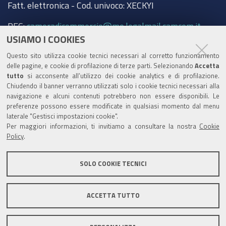
Fatt. elettronica - Cod. univoco: XECKYI
PEC:
cameradicommercio@mo.legalmail.camcom.it
USIAMO I COOKIES
Trasparenza
Questo sito utilizza cookie tecnici necessari al corretto funzionamento
Amministrazione trasparente
delle pagine, e cookie di profilazione di terze parti. Selezionando
Accetta
tutto
si acconsente all’utilizzo dei cookie analytics e di profilazione.
Albo Camerale
Chiudendo il banner verranno utilizzati solo i cookie tecnici necessari alla
navigazione e alcuni contenuti potrebbero non essere disponibili. Le
Pubblicità Legale
preferenze possono essere modificate in qualsiasi momento dal menu
laterale "Gestisci impostazioni cookie".
Area riservata Amministratori
Per maggiori informazioni, ti invitiamo a consultare la nostra
Cookie
Policy
.
Accesso riservato agli Amministratori dell'ente
SOLO COOKIE TECNICI
ACCETTA TUTTO
Informativa generale
Informative privacy
Accessibilità
Note legali