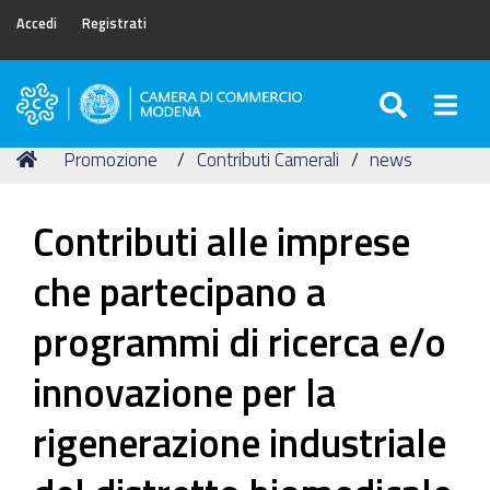
Accedi
Registrati
SEARC
Togg
Camera
di
Tu
Home
Promozione
Contributi Camerali
news
Commercio
sei
di
qui:
Modena
Contributi alle imprese
che partecipano a
programmi di ricerca e/o
innovazione per la
rigenerazione industriale