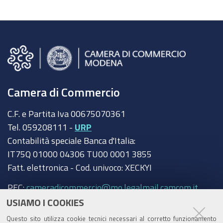
Camera di Commercio
C.F. e Partita Iva 00675070361
Tel. 059208111 -
URP
Contabilità speciale Banca d'Italia:
IT75Q 01000 04306 TU00 0001 3855
Fatt. elettronica - Cod. univoco: XECKYI
PEC:
cameradicommercio@mo.legalmail.camcom.it
USIAMO I COOKIES
Trasparenza
Questo sito utilizza cookie tecnici necessari al corretto funzionamento