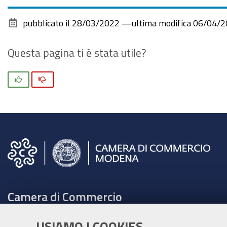
pubblicato il
28/03/2022
—
ultima modifica
06/04/2
Questa pagina ti è stata utile?
Si
No
Camera di Commercio
C.F. e Partita Iva 00675070361
USIAMO I COOKIES