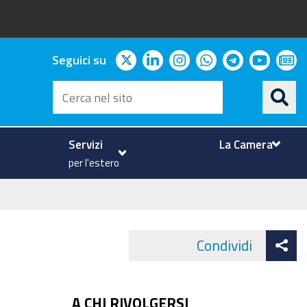
twitter
linkedin
instagram
whatsapp
telegram
youtu
ne
Seguici su
Cerca
nel
sito
Servizi
La Camera
per l'estero
At
Condividi
Face
co
A CHI RIVOLGERSI