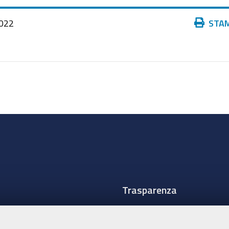
Azioni
022
STA
sul
documento
Trasparenza
Amministrazione traspare