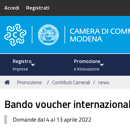
Accedi
Registrati
Camera di Commercio di Mode
Registro
Promozione
Imprese
e Innovazione
Tu
Home
Promozione
Contributi Camerali
news
sei
qui:
Bando voucher internaziona
Domande dal 4 al 13 aprile 2022