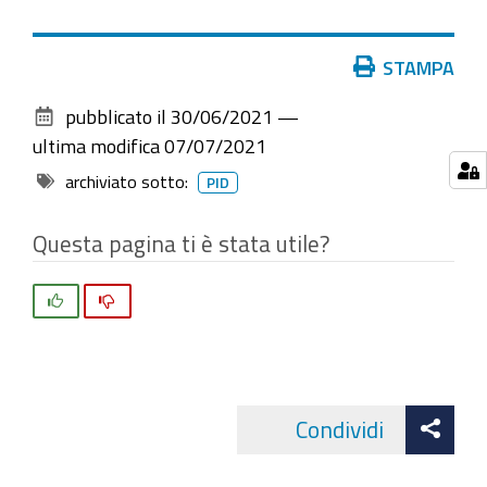
Azioni
STAMPA
sul
pubblicato il
30/06/2021
—
documento
ultima modifica
07/07/2021
archiviato sotto:
PID
Questa pagina ti è stata utile?
Si
No
Att
Condividi
Facebo
cond