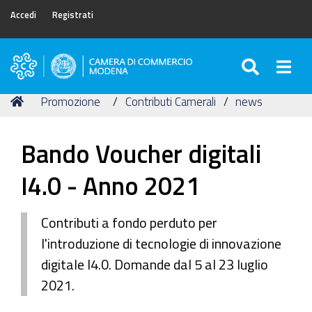
Accedi
Registrati
SEARC
Togg
Camera
di
Tu
Home
Promozione
Contributi Camerali
news
Commercio
sei
di
qui:
Modena
Bando Voucher digitali
I4.0 - Anno 2021
Contributi a fondo perduto per
l'introduzione di tecnologie di innovazione
digitale I4.0. Domande dal 5 al 23 luglio
2021.