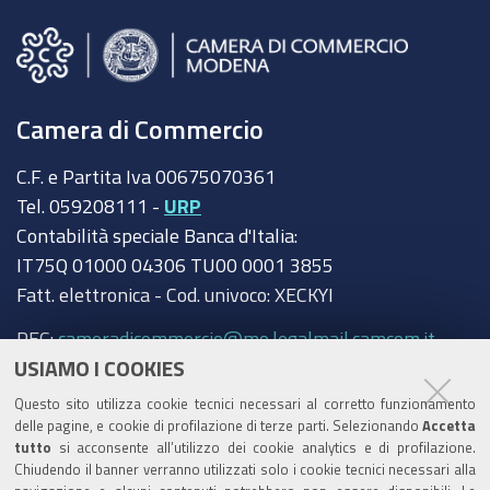
Camera di Commercio
C.F. e Partita Iva 00675070361
Tel. 059208111 -
URP
Contabilità speciale Banca d'Italia:
IT75Q 01000 04306 TU00 0001 3855
Fatt. elettronica - Cod. univoco: XECKYI
PEC:
cameradicommercio@mo.legalmail.camcom.it
USIAMO I COOKIES
Trasparenza
Questo sito utilizza cookie tecnici necessari al corretto funzionamento
Amministrazione trasparente
delle pagine, e cookie di profilazione di terze parti. Selezionando
Accetta
tutto
si acconsente all’utilizzo dei cookie analytics e di profilazione.
Albo Camerale
Chiudendo il banner verranno utilizzati solo i cookie tecnici necessari alla