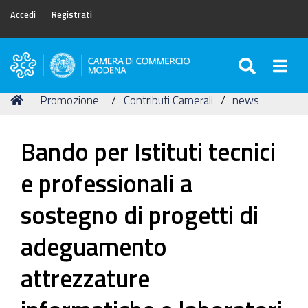
Accedi
Registrati
SEARC
Togg
Camera
di
Tu
Home
Promozione
Contributi Camerali
news
Commercio
sei
di
qui:
Modena
Bando per Istituti tecnici
e professionali a
sostegno di progetti di
adeguamento
attrezzature