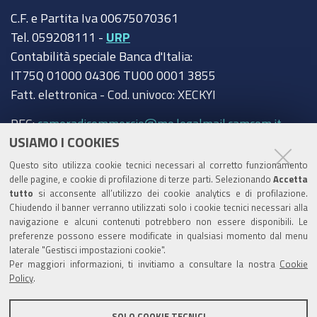
C.F. e Partita Iva 00675070361
Tel. 059208111 -
URP
Contabilità speciale Banca d'Italia:
IT75Q 01000 04306 TU00 0001 3855
Fatt. elettronica - Cod. univoco: XECKYI
PEC:
cameradicommercio@mo.legalmail.camcom.it
USIAMO I COOKIES
Trasparenza
Questo sito utilizza cookie tecnici necessari al corretto funzionamento
Amministrazione trasparente
delle pagine, e cookie di profilazione di terze parti. Selezionando
Accetta
tutto
si acconsente all’utilizzo dei cookie analytics e di profilazione.
Albo Camerale
Chiudendo il banner verranno utilizzati solo i cookie tecnici necessari alla
navigazione e alcuni contenuti potrebbero non essere disponibili. Le
Pubblicità Legale
preferenze possono essere modificate in qualsiasi momento dal menu
laterale "Gestisci impostazioni cookie".
Area riservata Amministratori
Per maggiori informazioni, ti invitiamo a consultare la nostra
Cookie
Policy
.
Accesso riservato agli Amministratori dell'ente
SOLO COOKIE TECNICI