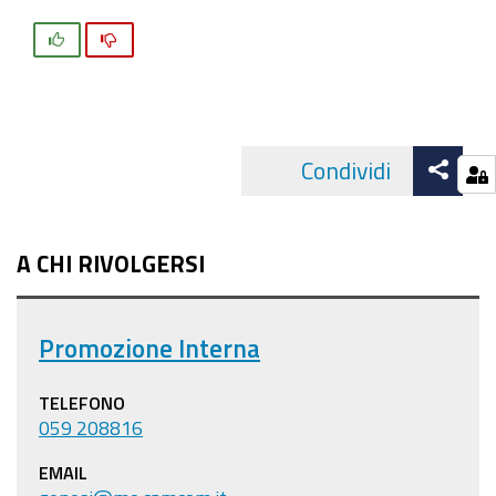
Si
No
Att
Condividi
Facebo
cond
A CHI RIVOLGERSI
Promozione Interna
TELEFONO
059 208816
EMAIL