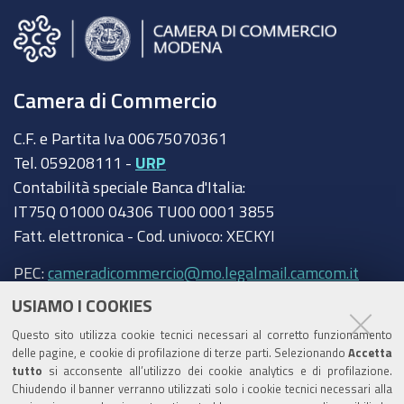
Camera di Commercio
C.F. e Partita Iva 00675070361
Tel. 059208111 -
URP
Contabilità speciale Banca d'Italia:
IT75Q 01000 04306 TU00 0001 3855
Fatt. elettronica - Cod. univoco: XECKYI
PEC:
cameradicommercio@mo.legalmail.camcom.it
USIAMO I COOKIES
Trasparenza
Questo sito utilizza cookie tecnici necessari al corretto funzionamento
Amministrazione trasparente
delle pagine, e cookie di profilazione di terze parti. Selezionando
Accetta
tutto
si acconsente all’utilizzo dei cookie analytics e di profilazione.
Albo Camerale
Chiudendo il banner verranno utilizzati solo i cookie tecnici necessari alla