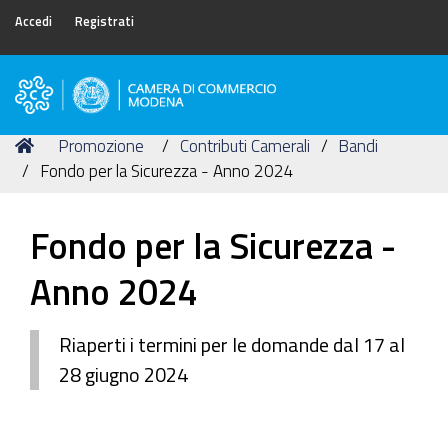
Accedi
Registrati
Camera
di
Tu
Home
Promozione
Contributi Camerali
Bandi
Commercio
sei
Fondo per la Sicurezza - Anno 2024
di
qui:
Modena
Fondo per la Sicurezza -
Anno 2024
Riaperti i termini per le domande dal 17 al
28 giugno 2024