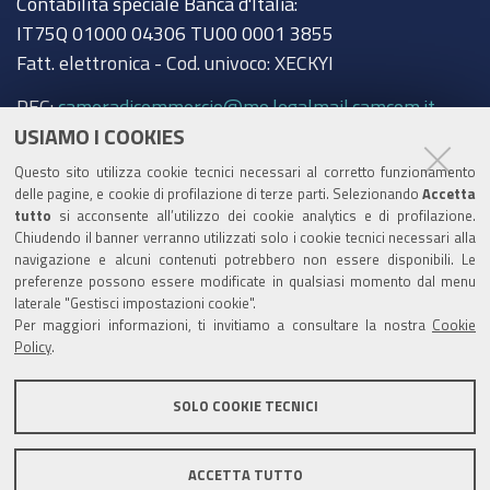
Contabilità speciale Banca d'Italia:
IT75Q 01000 04306 TU00 0001 3855
Fatt. elettronica - Cod. univoco: XECKYI
PEC:
cameradicommercio@mo.legalmail.camcom.it
USIAMO I COOKIES
Trasparenza
Questo sito utilizza cookie tecnici necessari al corretto funzionamento
Amministrazione trasparente
delle pagine, e cookie di profilazione di terze parti. Selezionando
Accetta
tutto
si acconsente all’utilizzo dei cookie analytics e di profilazione.
Albo Camerale
Chiudendo il banner verranno utilizzati solo i cookie tecnici necessari alla
navigazione e alcuni contenuti potrebbero non essere disponibili. Le
Pubblicità Legale
preferenze possono essere modificate in qualsiasi momento dal menu
laterale "Gestisci impostazioni cookie".
Area riservata Amministratori
Per maggiori informazioni, ti invitiamo a consultare la nostra
Cookie
Policy
.
Accesso riservato agli Amministratori dell'ente
SOLO COOKIE TECNICI
ACCETTA TUTTO
Informativa generale
Informative privacy