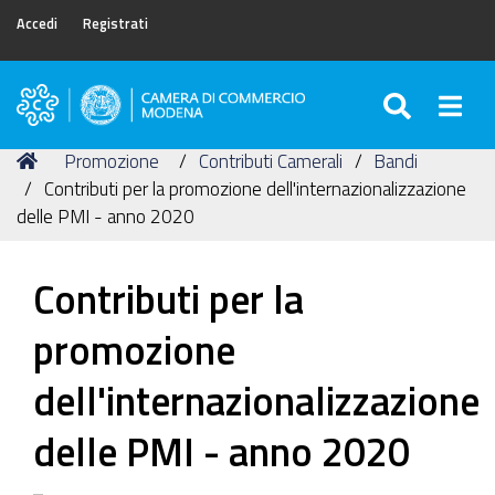
Accedi
Registrati
SEARC
Togg
Camera
di
Tu
Home
Promozione
Contributi Camerali
Bandi
Commercio
sei
Contributi per la promozione dell'internazionalizzazione
di
qui:
delle PMI - anno 2020
Modena
Contributi per la
promozione
dell'internazionalizzazione
delle PMI - anno 2020