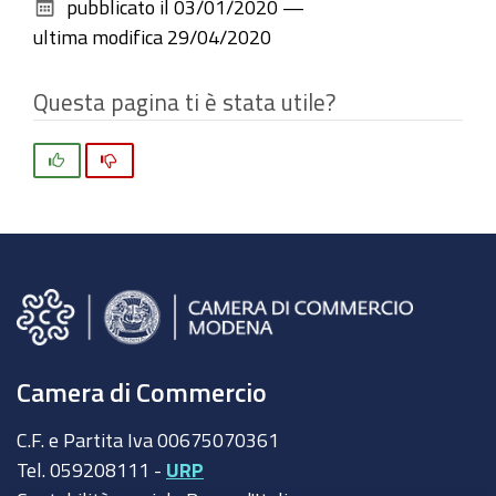
pubblicato il
03/01/2020
—
documento
ultima modifica
29/04/2020
Questa pagina ti è stata utile?
Si
No
Camera di Commercio
C.F. e Partita Iva 00675070361
Tel. 059208111 -
URP