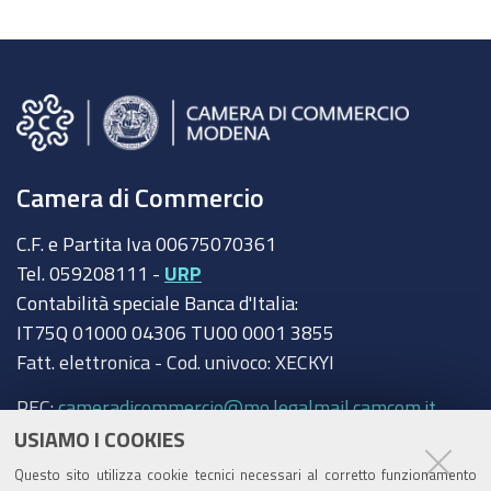
Camera di Commercio
C.F. e Partita Iva 00675070361
Tel. 059208111 -
URP
Contabilità speciale Banca d'Italia:
IT75Q 01000 04306 TU00 0001 3855
Fatt. elettronica - Cod. univoco: XECKYI
PEC:
cameradicommercio@mo.legalmail.camcom.it
USIAMO I COOKIES
Trasparenza
Questo sito utilizza cookie tecnici necessari al corretto funzionamento