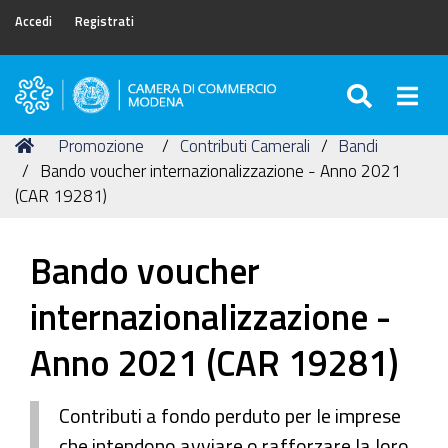
Accedi
Registrati
SEARC
Togg
Camera
di
Tu
Home
Promozione
Contributi Camerali
Bandi
Commercio
sei
Bando voucher internazionalizzazione - Anno 2021
di
qui:
(CAR 19281)
Modena
Bando voucher
internazionalizzazione -
Anno 2021 (CAR 19281)
Contributi a fondo perduto per le imprese
che intendono avviare o rafforzare la loro