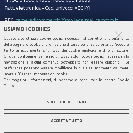
Fatt. elettronica - Cod. univoco: XECKYI
PEC:
cameradicommercio@mo.legalmail.camcom.it
USIAMO I COOKIES
Trasparenza
Questo sito utilizza cookie tecnici necessari al corretto funzionamento
Amministrazione trasparente
delle pagine, e cookie di profilazione di terze parti. Selezionando
Accetta
tutto
si acconsente all’utilizzo dei cookie analytics e di profilazione.
Albo Camerale
Chiudendo il banner verranno utilizzati solo i cookie tecnici necessari alla
navigazione e alcuni contenuti potrebbero non essere disponibili. Le
Pubblicità Legale
preferenze possono essere modificate in qualsiasi momento dal menu
laterale "Gestisci impostazioni cookie".
Area riservata Amministratori
Per maggiori informazioni, ti invitiamo a consultare la nostra
Cookie
Policy
.
Accesso riservato agli Amministratori dell'ente
SOLO COOKIE TECNICI
ACCETTA TUTTO
Informativa generale
Informative privacy
Accessibilità
Note legali