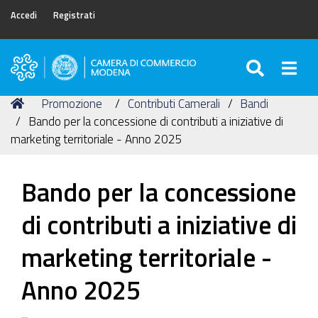
Accedi
Registrati
SEARC
Togg
Camera
di
Tu
Home
Promozione
Contributi Camerali
Bandi
Commercio
sei
Bando per la concessione di contributi a iniziative di
di
qui:
marketing territoriale - Anno 2025
Modena
Bando per la concessione
di contributi a iniziative di
marketing territoriale -
Anno 2025