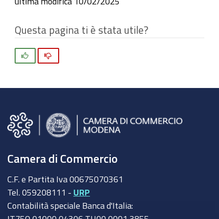
ultima modifica
10/02/2025
Questa pagina ti è stata utile?
Si
No
Camera di Commercio
C.F. e Partita Iva 00675070361
Tel. 059208111 -
URP
Contabilità speciale Banca d'Italia:
IT75Q 01000 04306 TU00 0001 3855