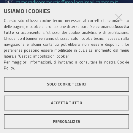
PEC:
cameradicommercio@mo.legalmail.camcom.it
USIAMO I COOKIES
Trasparenza
Questo sito utilizza cookie tecnici necessari al corretto funzionamento
Amministrazione trasparente
delle pagine, e cookie di profilazione di terze parti. Selezionando
Accetta
tutto
si acconsente all’utilizzo dei cookie analytics e di profilazione.
Albo Camerale
Chiudendo il banner verranno utilizzati solo i cookie tecnici necessari alla
navigazione e alcuni contenuti potrebbero non essere disponibili. Le
Pubblicità Legale
preferenze possono essere modificate in qualsiasi momento dal menu
laterale "Gestisci impostazioni cookie".
Area riservata Amministratori
Per maggiori informazioni, ti invitiamo a consultare la nostra
Cookie
Policy
.
Accesso riservato agli Amministratori dell'ente
SOLO COOKIE TECNICI
ACCETTA TUTTO
Informativa generale
Informative privacy
Accessibilità
Note legali
PERSONALIZZA
Informativa estesa sui cookie
Social media policy