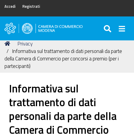
Accedi
Registrati
SEARC
Togg
Camera
di
Tu
Home
Privacy
Commercio
sei
Informativa sul trattamento di dati personali da parte
di
qui:
della Camera di Commercio per concorsi a premio (per i
Modena
partecipanti)
Informativa sul
trattamento di dati
personali da parte della
Camera di Commercio