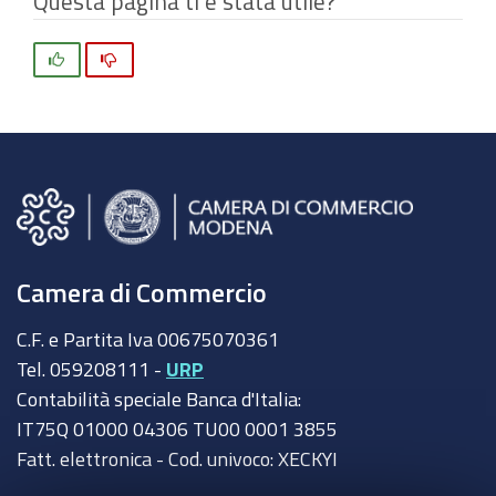
Questa pagina ti è stata utile?
Si
No
Camera di Commercio
C.F. e Partita Iva 00675070361
Tel. 059208111 -
URP
Contabilità speciale Banca d'Italia:
IT75Q 01000 04306 TU00 0001 3855
Fatt. elettronica - Cod. univoco: XECKYI