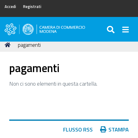
Accedi
Registrati
SEARC
Togg
Camera
di
Tu
Home
pagamenti
Commercio
sei
di
qui:
Modena
pagamenti
Non ci sono elementi in questa cartella.
Azioni
FLUSSO RSS
STAMPA
sul