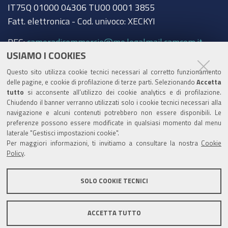
IT75Q 01000 04306 TU00 0001 3855
Fatt. elettronica - Cod. univoco: XECKYI
PEC:
cameradicommercio@mo.legalmail.camcom.it
USIAMO I COOKIES
Trasparenza
Questo sito utilizza cookie tecnici necessari al corretto funzionamento
Amministrazione trasparente
delle pagine, e cookie di profilazione di terze parti. Selezionando
Accetta
tutto
si acconsente all’utilizzo dei cookie analytics e di profilazione.
Albo Camerale
Chiudendo il banner verranno utilizzati solo i cookie tecnici necessari alla
navigazione e alcuni contenuti potrebbero non essere disponibili. Le
Pubblicità Legale
preferenze possono essere modificate in qualsiasi momento dal menu
laterale "Gestisci impostazioni cookie".
Area riservata Amministratori
Per maggiori informazioni, ti invitiamo a consultare la nostra
Cookie
Policy
.
Accesso riservato agli Amministratori dell'ente
SOLO COOKIE TECNICI
ACCETTA TUTTO
Informativa generale
Informative privacy