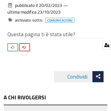
sul
pubblicato il
20/02/2023
—
documento
ultima modifica
23/10/2023
archiviato sotto:
COMUNICAZIONI
Questa pagina ti è stata utile?
Si
No
Att
Condividi
Facebo
cond
A CHI RIVOLGERSI