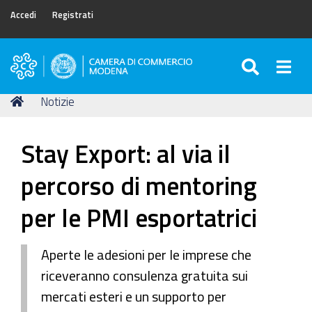
Accedi
Registrati
SEARC
Togg
Camera
di
Tu
Home
Notizie
Commercio
sei
di
qui:
Modena
Stay Export: al via il
percorso di mentoring
per le PMI esportatrici
Aperte le adesioni per le imprese che
riceveranno consulenza gratuita sui
mercati esteri e un supporto per