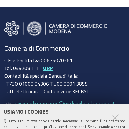
Camera di Commercio
C.F. e Partita Iva 00675070361
Tel. 059208111 -
URP
Contabilità speciale Banca d'Italia:
IT75Q 01000 04306 TU00 0001 3855
Fatt. elettronica - Cod. univoco: XECKYI
PEC:
cameradicommercio@mo.legalmail.camcom.it
USIAMO I COOKIES
Trasparenza
Questo sito utilizza cookie tecnici necessari al corretto funzionamento
Amministrazione trasparente
delle pagine, e cookie di profilazione di terze parti. Selezionando
Accetta