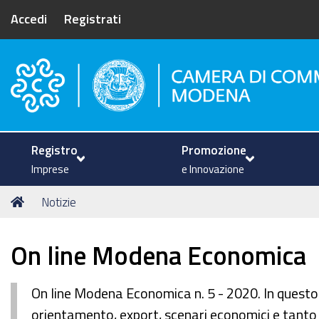
Accedi
Registrati
Camera di Commercio di Mode
Registro
Promozione
Imprese
e Innovazione
Tu
Home
Notizie
sei
qui:
On line Modena Economica
On line Modena Economica n. 5 - 2020. In questo
orientamento, export, scenari economici e tanto