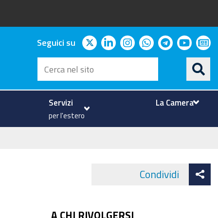
twitter
linkedin
instagram
whatsapp
telegram
youtu
ne
Seguici su
Cerca
nel
sito
Servizi
La Camera
per l'estero
At
Condividi
Face
co
A CHI RIVOLGERSI