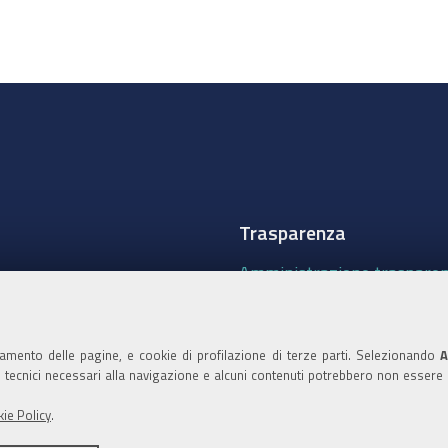
Trasparenza
Amministrazione traspare
Albo Camerale
Pubblicità Legale
namento delle pagine, e cookie di profilazione di terze parti. Selezionando
A
ie tecnici necessari alla navigazione e alcuni contenuti potrebbero non essere
Area riservata Amminist
ie Policy
.
Accesso riservato agli Ammi