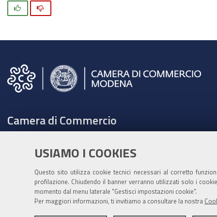
Si
No
Camera di Commercio
C.F. e Partita Iva 00675070361
USIAMO I COOKIES
Tel. 059208111 -
URP
Contabilità speciale Banca d'Italia:
Questo sito utilizza cookie tecnici necessari al corretto funzio
IT75Q 01000 04306 TU00 0001 3855
profilazione. Chiudendo il banner verranno utilizzati solo i cook
momento dal menu laterale "Gestisci impostazioni cookie".
Fatt. elettronica - Cod. univoco: XECKYI
Per maggiori informazioni, ti invitiamo a consultare la nostra
Cook
PEC:
cameradicommercio@mo.legalmail.camcom.it