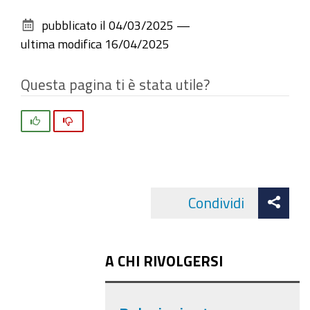
sul
pubblicato il
04/03/2025
—
documento
ultima modifica
16/04/2025
Questa pagina ti è stata utile?
Si
No
Att
Condividi
Facebo
cond
A CHI RIVOLGERSI