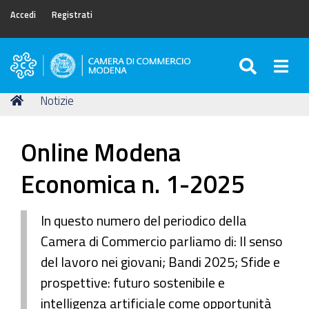
Accedi
Registrati
SEARC
Togg
Camera
di
Tu
Home
Notizie
Commercio
sei
di
qui:
Modena
Online Modena
Economica n. 1-2025
In questo numero del periodico della
Camera di Commercio parliamo di: Il senso
del lavoro nei giovani; Bandi 2025; Sfide e
prospettive: futuro sostenibile e
intelligenza artificiale come opportunità