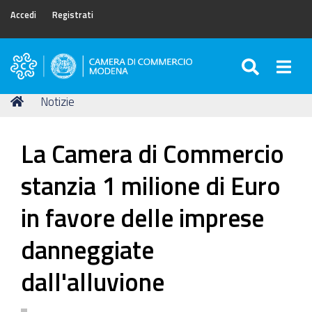
Accedi
Registrati
SEARC
Togg
Camera
di
Tu
Home
Notizie
Commercio
sei
di
qui:
Modena
La Camera di Commercio
stanzia 1 milione di Euro
in favore delle imprese
danneggiate
dall'alluvione