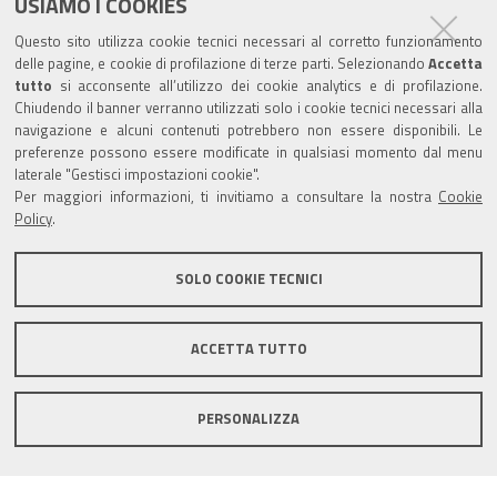
USIAMO I COOKIES
Trasparenza
Questo sito utilizza cookie tecnici necessari al corretto funzionamento
Amministrazione trasparente
delle pagine, e cookie di profilazione di terze parti. Selezionando
Accetta
tutto
si acconsente all’utilizzo dei cookie analytics e di profilazione.
Albo Camerale
Chiudendo il banner verranno utilizzati solo i cookie tecnici necessari alla
navigazione e alcuni contenuti potrebbero non essere disponibili. Le
Pubblicità Legale
preferenze possono essere modificate in qualsiasi momento dal menu
laterale "Gestisci impostazioni cookie".
Area riservata Amministratori
Per maggiori informazioni, ti invitiamo a consultare la nostra
Cookie
Policy
.
Accesso riservato agli Amministratori dell'ente
SOLO COOKIE TECNICI
ACCETTA TUTTO
Informativa generale
Informative privacy
Accessibilità
Note legali
PERSONALIZZA
Informativa estesa sui cookie
Social media policy