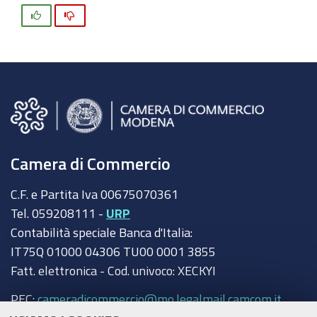
Si
No
Camera di Commercio
C.F. e Partita Iva 00675070361
Tel. 059208111 -
URP
Contabilità speciale Banca d'Italia:
IT75Q 01000 04306 TU00 0001 3855
Fatt. elettronica - Cod. univoco: XECKYI
PEC:
cameradicommercio@mo.legalmail.camcom.it