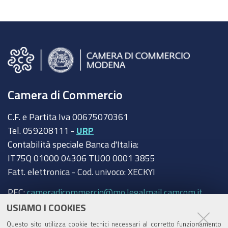
Camera di Commercio
C.F. e Partita Iva 00675070361
Tel. 059208111 -
URP
Contabilità speciale Banca d'Italia:
IT75Q 01000 04306 TU00 0001 3855
Fatt. elettronica - Cod. univoco: XECKYI
PEC:
cameradicommercio@mo.legalmail.camcom.it
USIAMO I COOKIES
Trasparenza
Questo sito utilizza cookie tecnici necessari al corretto funzionamento