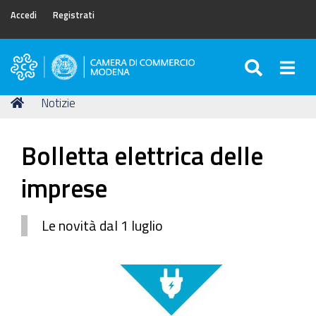
Accedi
Registrati
SEARC
Togg
Camera
di
Tu
Home
Notizie
Commercio
sei
di
qui:
Modena
Bolletta elettrica delle
imprese
Le novità dal 1 luglio